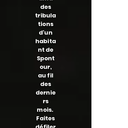
des
tribula
tions
d'un
habita
nt de
Spont
our,
au fil
des
dernie
rs
mois.
Faites
défiler