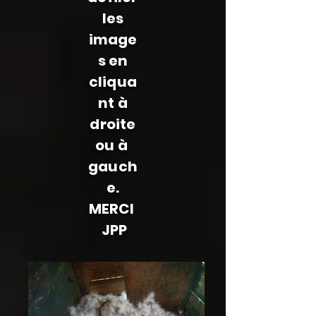
les
image
s en
cliqua
nt à
droite
ou à
gauch
e.
MERCI
JPP