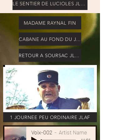
LE SENTIER DE LUCIOLES JLA F
MADAME RAYNAL FIN
CABANE AU FOND DU JARDIN JLA F
RETOUR A SOURSAC JLA F
1 JOURNEE PEU ORDINAIRE JLAF
Voix-002
Artist Name
-11:56