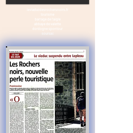
leviaducdesrochersnoirs.fr
tourisme
barrage de l'aigle
abbaye de valette
dordogne spontour
soursac