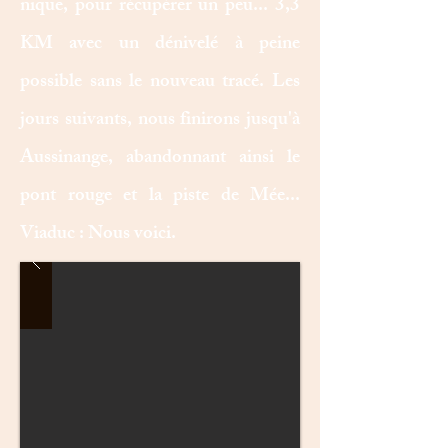
nique, pour récupérer un peu... 3,3
KM avec un dénivelé à peine
possible sans le nouveau tracé. Les
jours suivants, nous finirons jusqu'à
Aussinange, abandonnant ainsi le
pont rouge et la piste de Mée...
Viaduc : Nous voici.