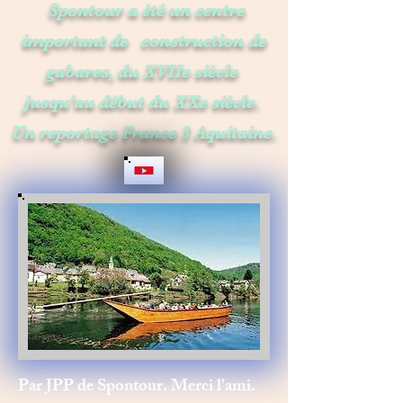
Spontour a été un centre
important de construction de
gabares
, du XVIIe siècle
jusqu'au début du XXe siècle.
Un reportage France 3 Aquitaine.
Par JPP de Spontour. Merci l'ami.