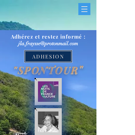
Adhérez et restez informé :
jla.fraysse@protonmail.com
ADHESION
"
"SPONTOUR