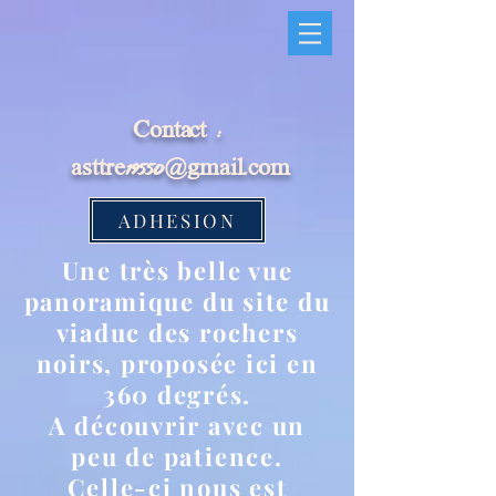
Contact :
asttre19550@gmail.com
ADHESION
Une très belle vue
panoramique du site du
viaduc des rochers
noirs, proposée ici en
360 degrés.
A découvrir avec un
peu de patience.
Celle-ci nous est