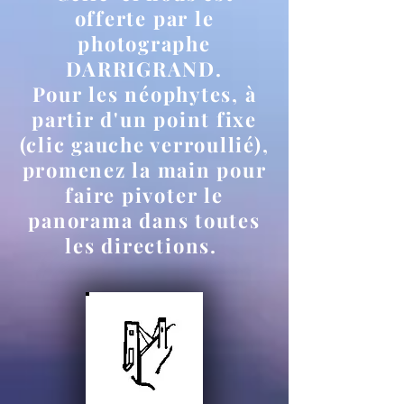
offerte par le
photographe
DARRIGRAND.
Pour les néophytes, à
partir d'un point fixe
(clic gauche verroullié),
promenez la main pour
faire pivoter le
panorama dans toutes
les directions.